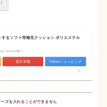
！
トするソファ用補充クッション ポリエステル
8時点 | Amazon調べ）
楽天市場
Yahooショッピング
ポチップ
ビーズを入れることができません