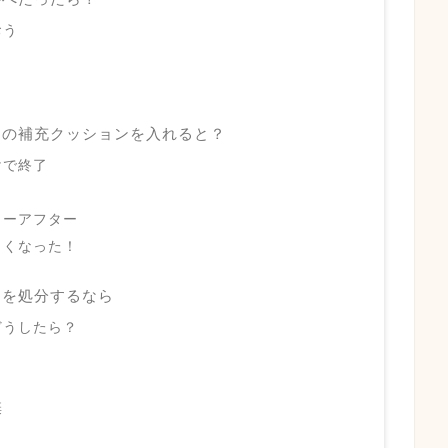
おう
も
」の補充クッションを入れると？
けで終了
ォーアフター
よくなった！
」を処分するなら
どうしたら？
棄