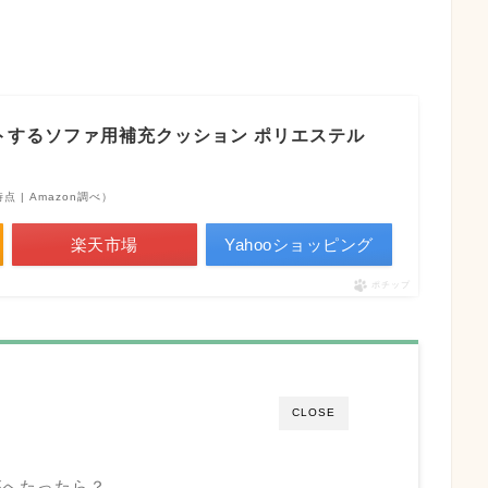
トするソファ用補充クッション ポリエステル
8時点 | Amazon調べ）
楽天市場
Yahooショッピング
ポチップ
CLOSE
がへたったら？