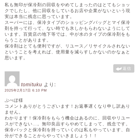
私も無印が保冷剤の回収をやめてしまったのはとてもショッ
クでしたし、他に回収をしているお店や企業がないという現
実は本当に残念に思っています。
スーパーには、保冷タイプのショッピングバッグとマイ保冷
剤を持って行って、ない時でも氷しかもらわないようにして
います。百貨店の地下等では、中が水のタイプの保冷剤をも
らうことがあります。
保冷剤はとても便利ですが、リユース／リサイクルされない
ということを考えれば、使用量を減らすしかないのかなぁと
思います。
返信
tomituku
より:
2025年2月17日 6:10 PM
ぷぺぽ様
コメントありがとうございます！お返事遅くなり申し訳あり
ません。
わかります！保冷剤をもらう機会はあるのに、回収やリユー
スができない…。無印良品すらやめてしまって、残念です。
保冷バックと保冷剤を持っていくのは私もやっています、自
分ができることからやっていきましょう！！