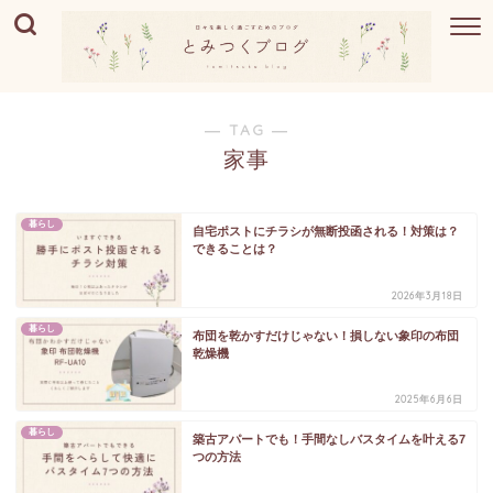
― TAG ―
家事
暮らし
自宅ポストにチラシが無断投函される！対策は？
できることは？
2026年3月18日
暮らし
布団を乾かすだけじゃない！損しない象印の布団
乾燥機
2025年6月6日
暮らし
築古アパートでも！手間なしバスタイムを叶える7
つの方法