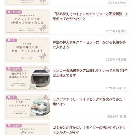
2025年5月9日
買ったもの
『詰め替えそのまま』のデメリットと不安解消！1
年使ってわかったこと
2025年4月30日
暮らし
和室の押入れをクローゼットに！かける収納を手
に入れよう
2025年4月25日
買ったもの
サンコー食洗機ラクアは壊れやすいって本当？3年
以上使えてます
2024年12月11日
暮らし
ラクアファミリーワイドとラクアを比べてみた！
違いは？
2024年11月1日
買ったもの
ゴミ受けが浮かない！ダイソーの洗いやすいネッ
トホルダーがイイ