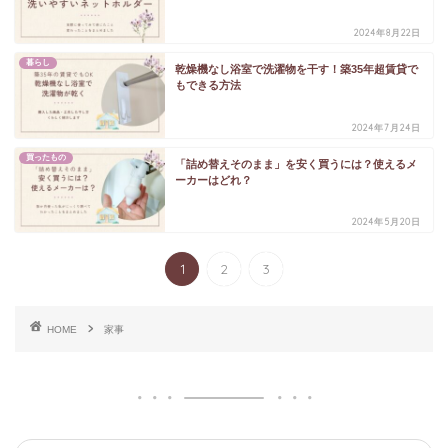
2024年8月22日
暮らし
乾燥機なし浴室で洗濯物を干す！築35年超賃貸で
もできる方法
2024年7月24日
買ったもの
「詰め替えそのまま」を安く買うには？使えるメ
ーカーはどれ？
2024年5月20日
1
2
3
HOME
家事