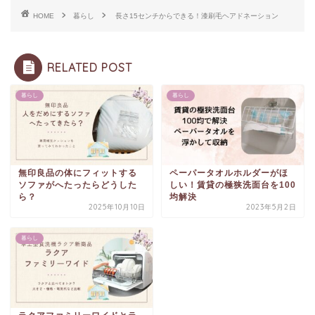
HOME
暮らし
長さ15センチからできる！漆刷毛ヘアドネーション
RELATED POST
暮らし
暮らし
無印良品の体にフィットする
ペーパータオルホルダーがほ
ソファがへたったらどうした
しい！賃貸の極狭洗面台を100
ら？
均解決
2025年10月10日
2023年5月2日
暮らし